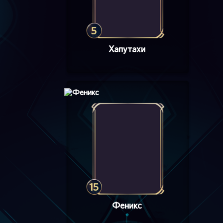
5
Хапутахи
15
Феникс