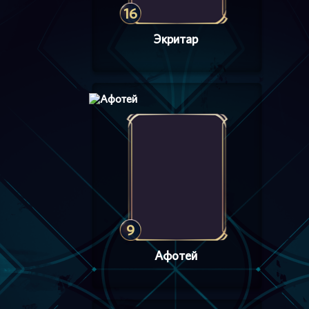
16
Экритар
9
Афотей