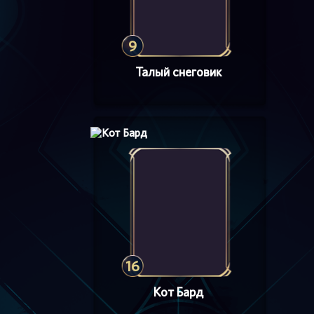
9
Талый cнеговик
16
Кот Бард