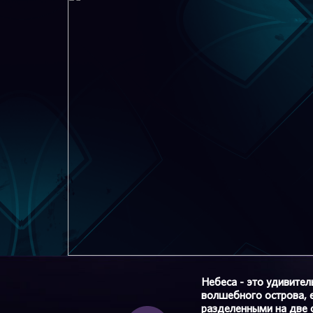
Небеса - это удивите
волшебного острова, е
разделенными на две 