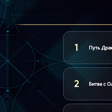
1
Путь Дра
2
Битва с О