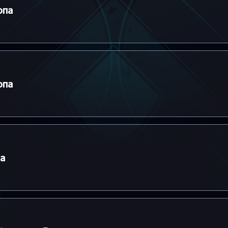
опа
опа
а