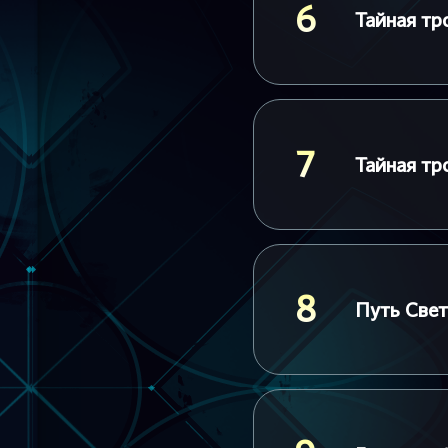
6
Тайная тр
7
Тайная тр
8
Путь Свет