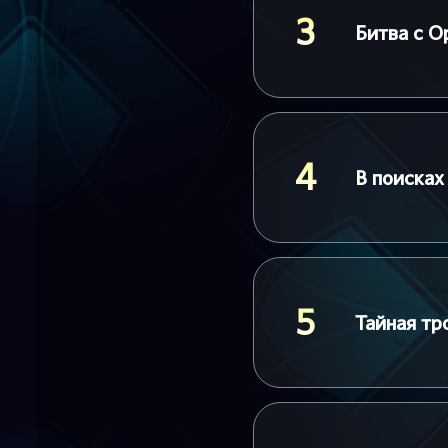
3
Битва с 
4
В поиска
5
Тайная тр