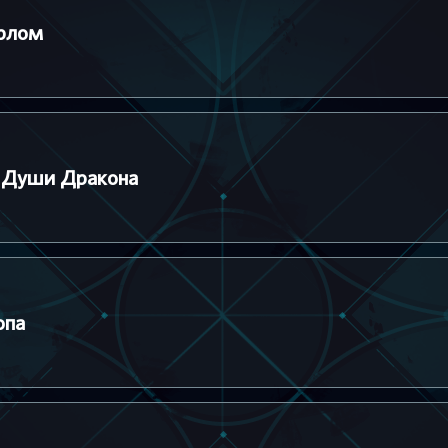
Орлом
х Души Дракона
опа