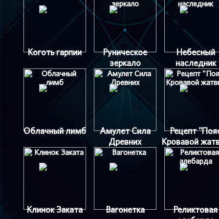
Коготь гарпии
Руническое
Небесный
зеркало
наследник
Облачный лимб
Амулет Сила
Рецепт "Поя
Древних
Кровавой жат
Клинок Заката
Вагонетка
Реликтовая