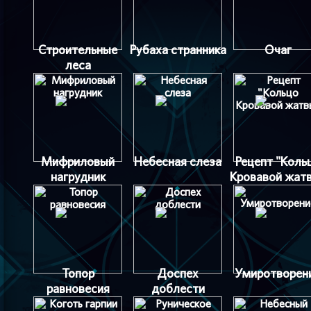
Строительные
Рубаха странника
Очаг
леса
Мифриловый
Небесная слеза
Рецепт "Коль
нагрудник
Кровавой жат
Топор
Доспех
Умиротворен
равновесия
доблести