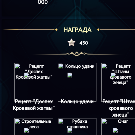
000
НАГРАДА
450
Рецепт "Доспех
Кольцо удачи
Рецепт "Шта
Кровавой жатвы"
кровавого
жнеца"