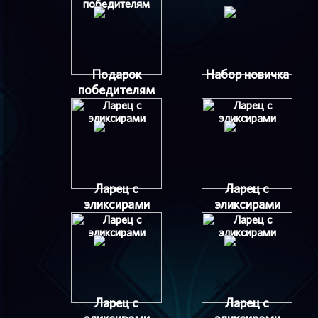
Подарок
Набор новичка
победителям
Ларец с
Ларец с
эликсирами
эликсирами
Ларец с
Ларец с