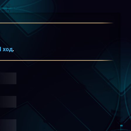
1 ход
.