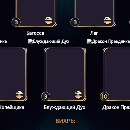
3
3
Багесса
Лаг
3
10
 Копейщика
Блуждающий Дух
Дракон Пра
ВИХРЬ: