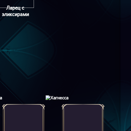
Ларец с
эликсирами