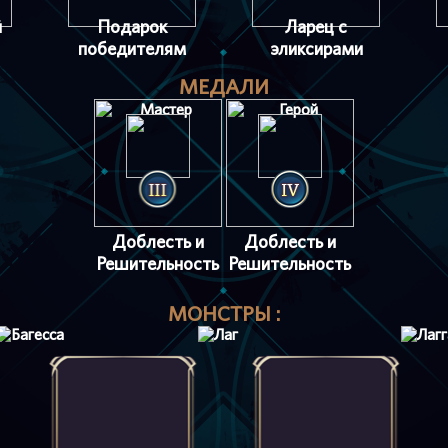
й
Подарок
Ларец с
победителям
эликсирами
МЕДАЛИ
Доблесть и
Доблесть и
Решительность
Решительность
МОНСТРЫ :