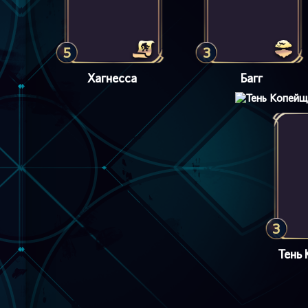
5
3
Хагнесса
Багг
3
Тень