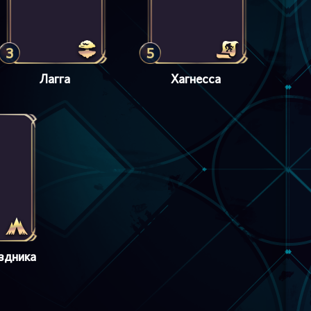
3
5
Лагга
Хагнесса
здника