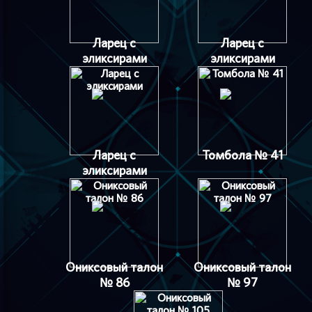
Ларец с
Ларец с
эликсирами
эликсирами
Ларец с
Томбола № 41
эликсирами
Ониксовый талон
Ониксовый талон
№ 86
№ 97