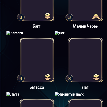
3
3
Багг
Малый Червь
3
3
Багесса
Лаг