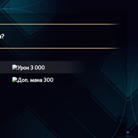
а?
3 000
300