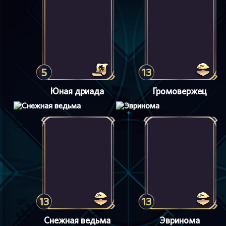
5
13
Юная дриада
Громовержец
13
13
Снежная ведьма
Эвринома