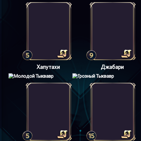
5
9
Хапутахи
Джабари
5
15