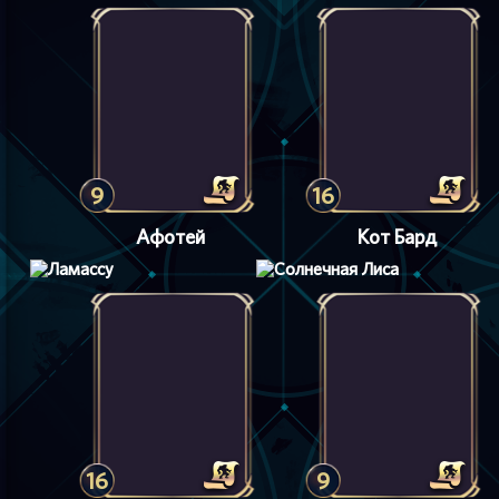
9
16
Афотей
Кот Бард
16
9