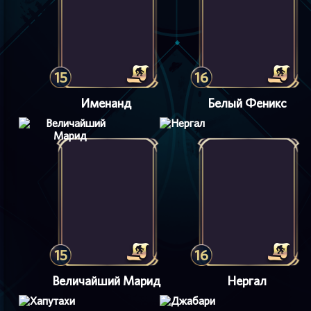
15
16
Именанд
Белый Феникс
15
16
Величайший Марид
Нергал