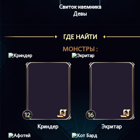
Свиток наемника
Девы
ГДЕ НАЙТИ
МОНСТРЫ :
12
16
Криндер
Экритар