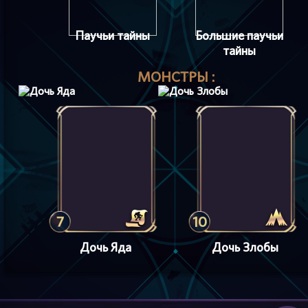
Паучьи тайны
Большие паучьи
тайны
МОНСТРЫ :
7
10
Дочь Яда
Дочь Злобы