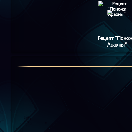
Рецепт "Поно
Арахны"