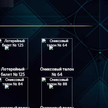
Лотерейный
Ониксовый талон
билет № 125
№ 64
никсовый талон
Ониксовый талон