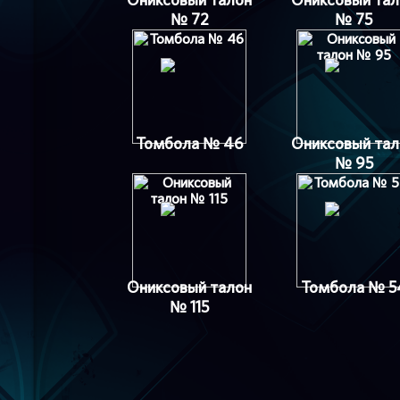
№ 72
№ 75
Томбола № 46
Ониксовый тал
№ 95
Ониксовый талон
Томбола № 5
№ 115