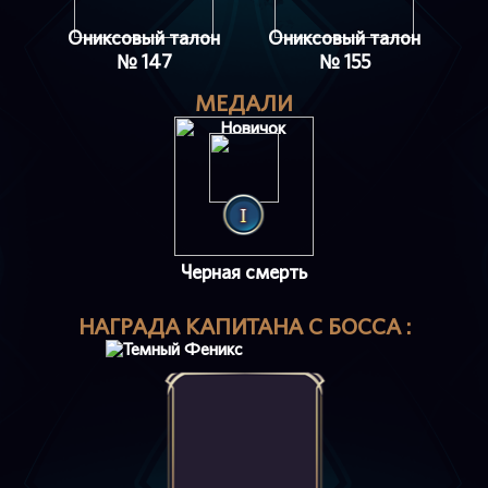
Ониксовый талон
Ониксовый талон
№ 147
№ 155
МЕДАЛИ
Черная смерть
НАГРАДА КАПИТАНА С БОССА :