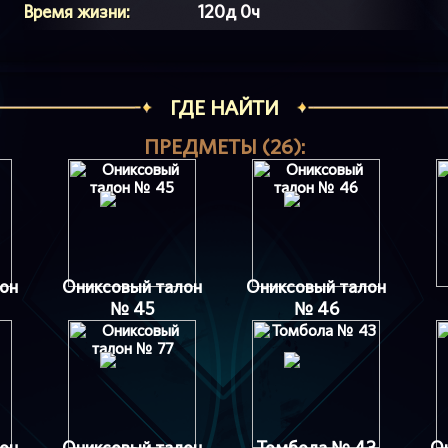
Время жизни:
120д 0ч
ГДЕ НАЙТИ
ПРЕДМЕТЫ (26):
он
Ониксовый талон
Ониксовый талон
№ 45
№ 46
он
Ониксовый талон
Томбола № 43
О