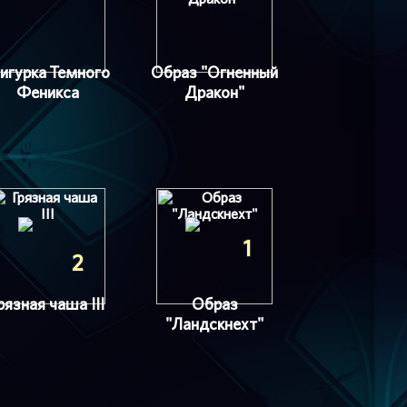
игурка Темного
Образ "Огненный
Феникса
Дракон"
1
2
рязная чаша III
Образ
"Ландскнехт"