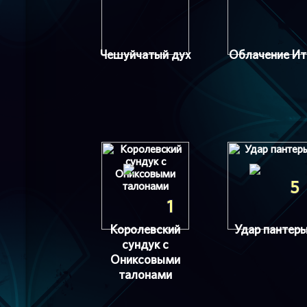
Чешуйчатый дух
Облачение И
5
1
Королевский
Удар пантер
сундук с
Ониксовыми
талонами