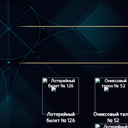
Лотерейный
Ониксовый тал
билет № 126
№ 52