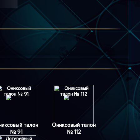
никсовый талон
Ониксовый талон
№ 91
№ 112