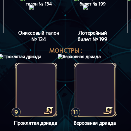
Ониксовый талон
Лотерейный
№ 134
билет № 199
МОНСТРЫ :
9
11
Проклятая дриада
Верховная дриада