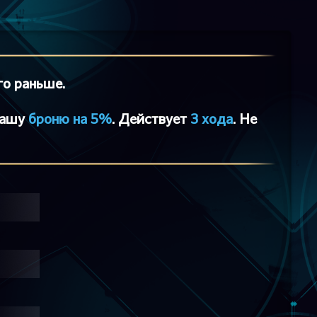
го раньше.
вашу
броню на 5%
. Действует
3 хода
. Не