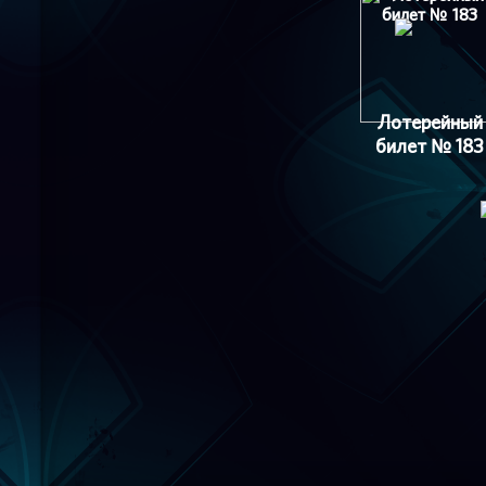
Лотерейный
билет № 183