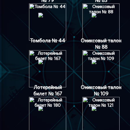
№ 79
№ 83
Томбола № 44
Ониксовый талон
№ 88
Лотерейный
Ониксовый талон
билет № 167
№ 109