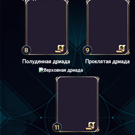
8
9
Полуденная дриада
Проклятая дриада
11