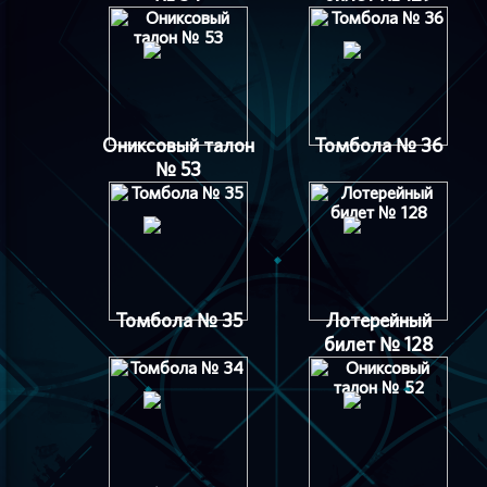
Ониксовый талон
Томбола № 36
№ 53
Томбола № 35
Лотерейный
билет № 128