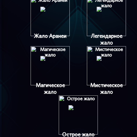
Жало Аранеи
Легендарное
жало
Магическое
Мистическое
жало
жало
Острое жало