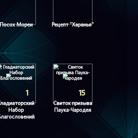
Посох Мореи
Рецепт "Харанья"
1
15
Гладиаторский
Свиток призыва
Набор
Паука-Чародея
Благословений