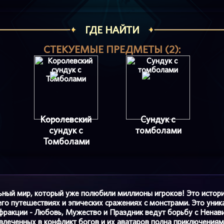
ГДЕ НАЙТИ
СТЕКУЕМЫЕ ПРЕДМЕТЫ (2):
Королевский
Сундук с
сундук с
томболами
Томболами
льный мир, который уже полюбили миллионы игроков! Это истор
го путешествиях и эпических сражениях с монстрами. Это уника
фракции - Любовь, Мужество и Праздник ведут борьбу с Ненави
овлеченных в конфликт богов и их аватаров полна приключения