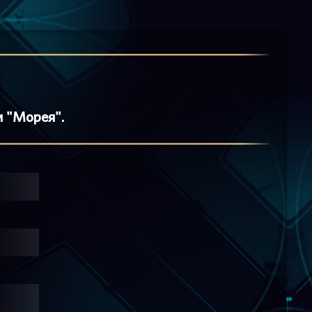
и "Морея".