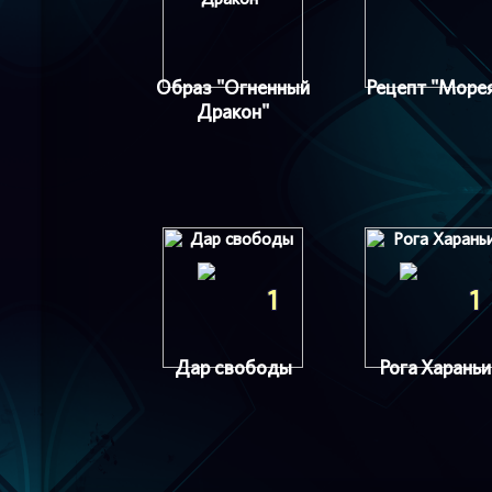
Образ "Огненный
Рецепт "Море
Дракон"
1
1
Дар свободы
Рога Хараньи