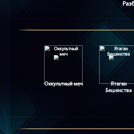
Раз
Оккультный меч
Ятаган
Бешенства