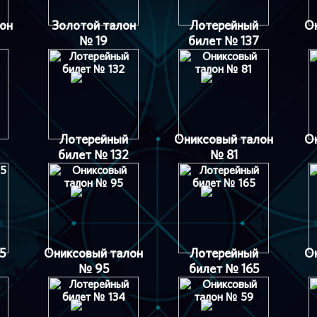
он
Золотой талон
Лотерейный
О
№ 19
билет № 137
Лотерейный
Ониксовый талон
О
билет № 132
№ 81
5
Ониксовый талон
Лотерейный
О
№ 95
билет № 165