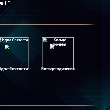
 II"
Идол Святости
Кольцо единения