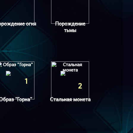
орождение огня
Порождение
тьмы
1
2
Образ "Горна"
Стальная монета