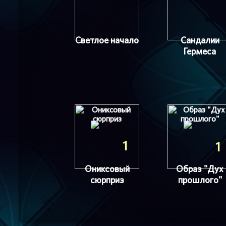
Светлое начало
Сандалии
Гермеса
1
1
Ониксовый
Образ "Дух
сюрприз
прошлого"