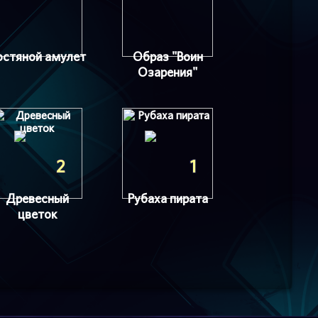
остяной амулет
Образ "Воин
Озарения"
2
1
Древесный
Рубаха пирата
цветок