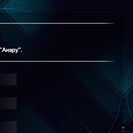
"Анару".