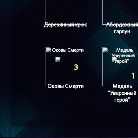
Деревянный крюк
Абордажный
гарпун
3
1
Оковы Смерти
Медаль
"Уверенный
герой"