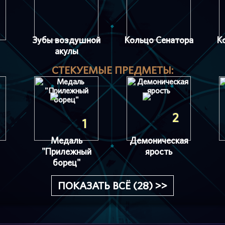
Зубы воздушной
Кольцо Сенатора
К
акулы
СТЕКУЕМЫЕ ПРЕДМЕТЫ:
2
1
Медаль
Демоническая
"Прилежный
ярость
борец"
ПОКАЗАТЬ ВСЁ (28) >>