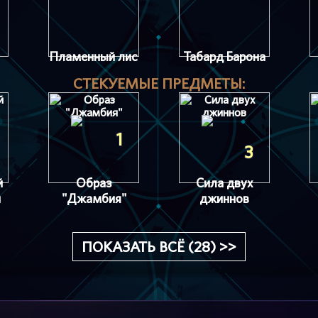
Пламенный лис
Табард Барона
СТЕКУЕМЫЕ ПРЕДМЕТЫ:
1
3
й
Образ
Сила двух
и
"Джамбия"
джиннов
ПОКАЗАТЬ ВСЁ (28) >>