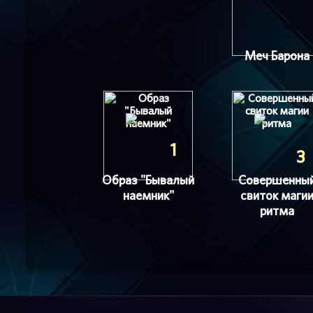
Меч Барона
1
3
Образ "Бывалый
Совершенны
наемник"
свиток маги
ритма