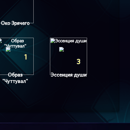
Око Зрячего
1
3
Образ
Эссенция души
"Чуттувал"