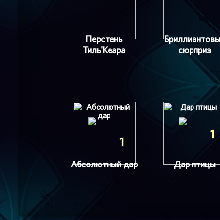
Перстень
Бриллиантов
Тиль'Кеара
сюрприз
1
1
Абсолютный дар
Дар птицы