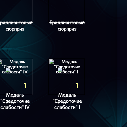
риллиантовый
Бриллиантовый
сюрприз
сюрприз
1
1
Медаль
Медаль
"Средоточие
"Средоточие
слабости" IV
слабости" I