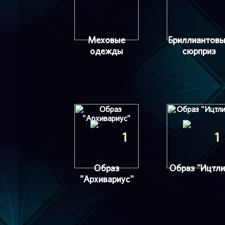
Меховые
Бриллиантов
одежды
сюрприз
1
1
Образ
Образ "Ицтли
"Архивариус"