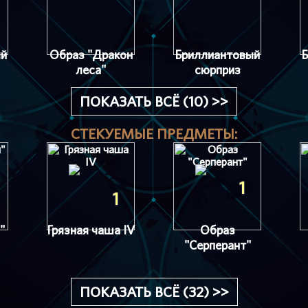
ый
Образ "Дракон
Бриллиантовый
Б
леса"
сюрприз
ПОКАЗАТЬ ВСЁ (10) >>
СТЕКУЕМЫЕ ПРЕДМЕТЫ:
1
1
"
Грязная чаша IV
Образ
"Серперант"
ПОКАЗАТЬ ВСЁ (32) >>